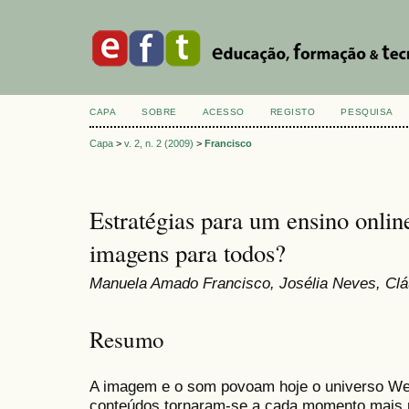
CAPA
SOBRE
ACESSO
REGISTO
PESQUISA
Capa
>
v. 2, n. 2 (2009)
>
Francisco
Estratégias para um ensino online
imagens para todos?
Manuela Amado Francisco, Josélia Neves, Cl
Resumo
A imagem e o som povoam hoje o universo W
conteúdos tornaram-se a cada momento mais 