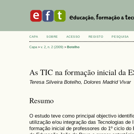
CAPA
SOBRE
ACESSO
REGISTO
PESQUISA
Capa
>
v. 2, n. 2 (2009)
>
Botelho
As TIC na formação inicial da 
Teresa Silveira Botelho, Dolores Madrid Vivar
Resumo
O estudo teve como principal objectivo identi
utilização e/ou integração das Tecnologias d
formação inicial de professores do 1º ciclo do