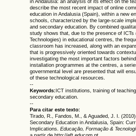
in Andalusia: an analysis of its effect on the t
describe the most recent impact of online com
education in Andalusia (Spain), within a new e
schools, characterized by the large-scale impl
and secondary education. By combined qualitat
study shows that, due to the presence of ICTs
Technologies) in educational centres, the freq
classroom has increased, along with an expans
that is progressively oriented towards contextu
investigating the most important factors behi
installation programmes at the centres, a ser
governmental level are presented that will ensu
of these technological resources.
--
Keywords:
ICT institutions, training of teachin
secondary education.
--
Para citar este texto:
Tirado, R., Fandos, M., & Aguaded, J. I. (2010)
Secondary Education in Andalusia, Spain: Curr
Implications.
Educação, Formação & Tecnologi
a partir de http://eft.educom.pt.