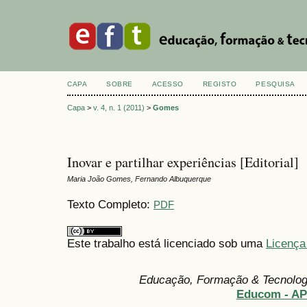
CAPA
SOBRE
ACESSO
REGISTO
PESQUISA
Capa
>
v. 4, n. 1 (2011)
>
Gomes
Inovar e partilhar experiências [Editorial]
Maria João Gomes, Fernando Albuquerque
Texto Completo:
PDF
Este trabalho está licenciado sob uma
Licença
Educação, Formação & Tecnolo
Educom - A