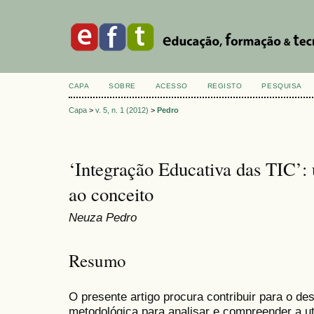
CAPA
SOBRE
ACESSO
REGISTO
PESQUISA
Capa
>
v. 5, n. 1 (2012)
>
Pedro
‘Integração Educativa das TIC’
ao conceito
Neuza Pedro
Resumo
O presente artigo procura contribuir para o 
metodológica para analisar e compreender a ut