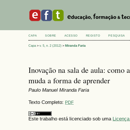
CAPA
SOBRE
ACESSO
REGISTO
PESQUISA
Capa
>
v. 5, n. 2 (2012)
>
Miranda Faria
Inovação na sala de aula: como a
muda a forma de aprender
Paulo Manuel Miranda Faria
Texto Completo:
PDF
Este trabalho está licenciado sob uma
Licença