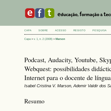
CAPA
SOBRE
ACESSO
REGISTO
PESQUISA
Capa
>
v. 1, n. 2 (2008)
>
Marson
Podcast, Audacity, Youtube, Sky
Webquest: possibilidades didáct
Internet para o docente de língua
Isabel Cristina V. Marson, Ademir Valdir dos S
Resumo