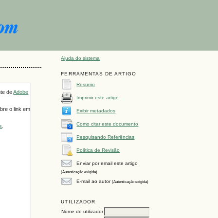
Ajuda do sistema
FERRAMENTAS DE ARTIGO
Resumo
nte de
Adobe
Imprimir este artigo
bre o link em
Exibir metadados
Como citar este documento
s
.
Pesquisando Referências
Política de Revisão
Enviar por email este artigo
(Autenticação exigida)
E-mail ao autor
(Autenticação exigida)
UTILIZADOR
Nome de utilizador