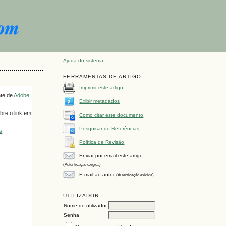
Ajuda do sistema
FERRAMENTAS DE ARTIGO
Imprimir este artigo
nte de
Adobe
Exibir metadados
bre o link em
Como citar este documento
Pesquisando Referências
s
.
Política de Revisão
Enviar por email este artigo
(Autenticação exigida)
E-mail ao autor
(Autenticação exigida)
UTILIZADOR
Nome de utilizador
Senha