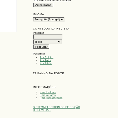
Memorizar nome utilizador
IDIOMA
CONTEÚDO DA REVISTA
Pesquisa
Pesquisar
Por Edição
Por Autor
Por Título
TAMANHO DA FONTE
INFORMAÇÕES
Para Leitores
Para Autores
Para Bibliotecários
SISTEMA ELECTRÓNICO DE EDIÇÃO
DE REVISTAS