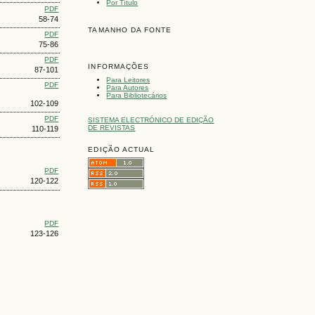
Por Título
PDF
58-74
TAMANHO DA FONTE
PDF
75-86
PDF
INFORMAÇÕES
87-101
Para Leitores
PDF
Para Autores
Para Bibliotecários
102-109
PDF
SISTEMA ELECTRÓNICO DE EDIÇÃO
DE REVISTAS
110-119
EDIÇÃO ACTUAL
PDF
120-122
PDF
123-126