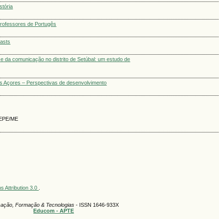
stória
 professores de Portugês
casts
e da comunicação no distrito de Setúbal: um estudo de
os Açores – Perspectivas de desenvolvimento
 GEPE/ME
 Attribution 3.0
.
ação, Formação & Tecnologias
- ISSN 1646-933X
Educom - APTE