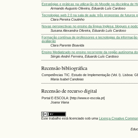
Estratégias e práticas na utilização do Moodle na disciplina de Hi
Armando Augusto Oliveira, Eduardo Luís Cardoso
Tecnologias web 2.0 na sala de aula: três propostas de futuros
Clara Pereira Coutinho
Novas perspectivas no ensino da língua Inglesa: blogues e pod
Susana Alexandra Oliveira, Eduardo Luís Cardoso
Formação contínua de professores e tecnologias da informação 
avaliação
Clara Parente Boavida
Ensino Mediatizado no ensino recorrente da região autónoma d
Sérgio André Ferreira, Eduardo Luís Cardoso
Recensão bibliográfica
Competências TIC. Estudo de Implementação (Vol. I). Lisboa:
Maria Isabel Candeias
Recensão de recurso digital
Portal E-ESCOLA: [http://www.e-escola.pt]
Joana Viana
Este trabalho está licenciado sob uma
Licença Creative Commons
Educ