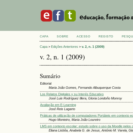
CAPA
SOBRE
ACESSO
REGISTO
PESQU
Capa
>
Edições Anteriores
>
v. 2, n. 1 (2009)
v. 2, n. 1 (2009)
Sumário
Editorial
Maria João Gomes, Fernando Albuquerque Costa
Los Relatos Digitales y su Interés Educativo
José Luis Rodríguez Illera, Gloria Londoño Monroy
Avaliação em E-Learning
José Reis Lagarto
Práticas de utilização de computadores Portáteis em contexto e
Hugo Monteiro, Maria João Loureiro
LMS em contexto escolar: estudo sobre o uso da Moodle pelos 
Eliana Lisbôa, Anabela G. de Jesus, António M. Varela, Gla