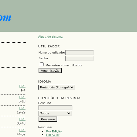
Ajuda do sistema
UTILIZADOR
Nome de utilizador
Senha
Memorizar nome utilizador
IDIOMA
PDF
1-4
PDF
CONTEÚDO DA REVISTA
5-18
Pesquisa
PDF
19-29
PDF
30-43
Pesquisar
PDF
Por Edição
44-57
Por Autor