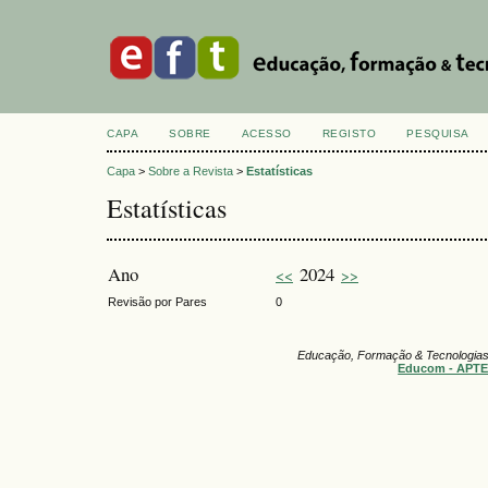
CAPA
SOBRE
ACESSO
REGISTO
PESQUISA
Capa
>
Sobre a Revista
>
Estatísticas
Estatísticas
Ano
2024
<<
>>
Revisão por Pares
0
Educação, Formação & Tecnologia
Educom - APT