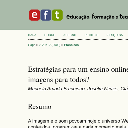
CAPA
SOBRE
ACESSO
REGISTO
PESQUISA
Capa
>
v. 2, n. 2 (2009)
>
Francisco
Estratégias para um ensino online
imagens para todos?
Manuela Amado Francisco, Josélia Neves, Cl
Resumo
A imagem e o som povoam hoje o universo W
conteúdos tornaram-se a cada momento mais 