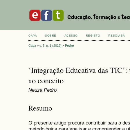
CAPA
SOBRE
ACESSO
REGISTO
PESQUISA
Capa
>
v. 5, n. 1 (2012)
>
Pedro
‘Integração Educativa das TIC’
ao conceito
Neuza Pedro
Resumo
O presente artigo procura contribuir para o 
metodológica para analisar e compreender a ut