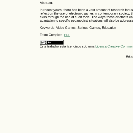
Abstract:
In recent years, there has been a vast amount of research focusin
reflect on the use of electronic games in contemporary society, t
skills through the use of such tools. The ways these artefacts ca
adaptation to specific pedagogical situations will also be addresse
Keywords: Video Games, Serious Games, Education
Texto Completo:
PDF
Este trabalho está licenciado sob uma
Licença Creative Commons
Educ