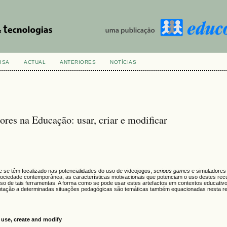
ISA
ACTUAL
ANTERIORES
NOTÍCIAS
es na Educação: usar, criar e modificar
e se têm focalizado nas potencialidades do uso de videojogos,
serious games
e simuladores
a sociedade contemporânea, as características motivacionais que potenciam o uso destes re
so de tais ferramentas. A forma como se pode usar estes artefactos em contextos educativ
aptação a determinadas situações pedagógicas são temáticas também equacionadas nesta re
use, create and modify