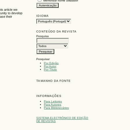
Memorizar nome utilizador
is article we
tunity to develop
IDIOMA
ase their
CONTEÚDO DA REVISTA
Pesquisa
Pesquisar
Por Edição
Por Autor
Por Título
TAMANHO DA FONTE
INFORMAÇÕES
Para Leitores
Para Autores
Para Bibliotecários
SISTEMA ELECTRÓNICO DE EDIÇÃO
DE REVISTAS