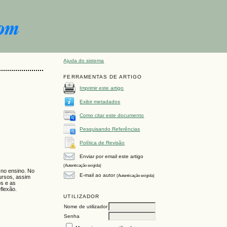
Ajuda do sistema
FERRAMENTAS DE ARTIGO
Imprimir este artigo
Exibir metadados
Como citar este documento
Pesquisando Referências
Política de Revisão
Enviar por email este artigo
(Autenticação exigida)
 no ensino. No
E-mail ao autor
(Autenticação exigida)
cursos, assim
os e as
flexão.
UTILIZADOR
Nome de utilizador
Senha