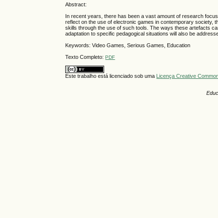
Abstract:
In recent years, there has been a vast amount of research focusin
reflect on the use of electronic games in contemporary society, t
skills through the use of such tools. The ways these artefacts ca
adaptation to specific pedagogical situations will also be addresse
Keywords: Video Games, Serious Games, Education
Texto Completo:
PDF
Este trabalho está licenciado sob uma
Licença Creative Commons
Educ