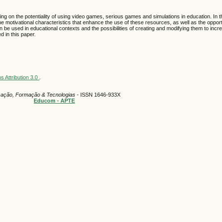
g on the potentiality of using video games, serious games and simulations in education. In th
he motivational characteristics that enhance the use of these resources, as well as the oppor
n be used in educational contexts and the possibilities of creating and modifying them to incre
d in this paper.
 Attribution 3.0
.
ação, Formação & Tecnologias
- ISSN 1646-933X
Educom - APTE