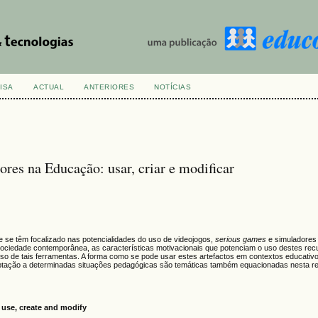
ISA
ACTUAL
ANTERIORES
NOTÍCIAS
es na Educação: usar, criar e modificar
e se têm focalizado nas potencialidades do uso de videojogos,
serious games
e simuladores
a sociedade contemporânea, as características motivacionais que potenciam o uso destes re
so de tais ferramentas. A forma como se pode usar estes artefactos em contextos educativ
aptação a determinadas situações pedagógicas são temáticas também equacionadas nesta re
use, create and modify