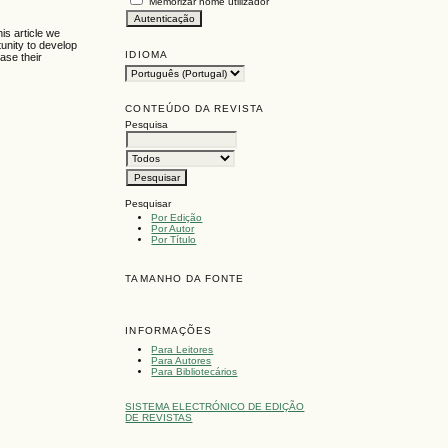
Memorizar nome utilizador
is article we
tunity to develop
IDIOMA
ase their
CONTEÚDO DA REVISTA
Pesquisa
Pesquisar
Por Edição
Por Autor
Por Título
TAMANHO DA FONTE
INFORMAÇÕES
Para Leitores
Para Autores
Para Bibliotecários
SISTEMA ELECTRÓNICO DE EDIÇÃO
DE REVISTAS