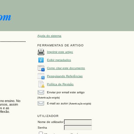
Ajuda do sistema
FERRAMENTAS DE ARTIGO
Imprimir este artigo
Exibir metadados
Como citar este documento
Pesquisando Referências
Política de Revisão
Enviar por email este artigo
(Autenticação exigida)
 no ensino. No
E-mail ao autor
(Autenticação exigida)
cursos, assim
os e as
flexão.
UTILIZADOR
Nome de utilizador
Senha