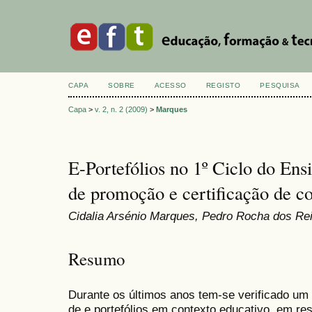
CAPA
SOBRE
ACESSO
REGISTO
PESQUISA
Capa
>
v. 2, n. 2 (2009)
>
Marques
E-Portefólios no 1º Ciclo do Ensi
de promoção e certificação de c
Cidalia Arsénio Marques, Pedro Rocha dos Re
Resumo
Durante os últimos anos tem-se verificado um 
de e portefólios em contexto educativo, em re